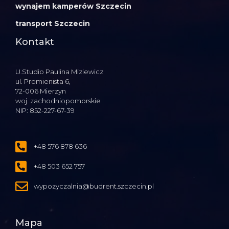
wynajem kamperów Szczecin
transport Szczecin
Kontakt
U.Studio Paulina Miziewicz
ul. Promienista 6,
72-006 Mierzyn
woj. zachodniopomorskie
NIP: 852-227-67-39
+48 576 878 636
+48 503 652 757
wypozyczalnia@budrent.szczecin.pl
Mapa