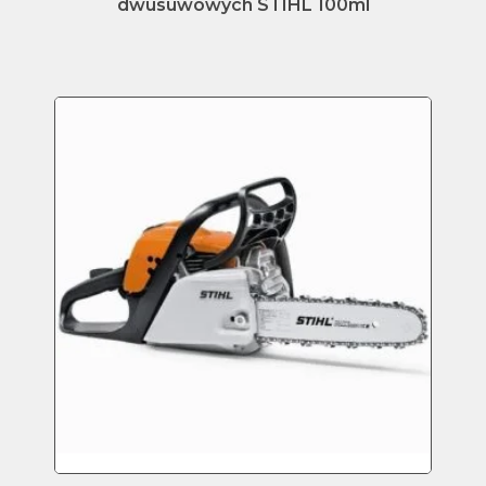
dwusuwowych STIHL 100ml