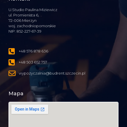
U.Studio Paulina Miziewicz
ul. Promienista 6,
72-006 Mierzyn
woj. zachodniopomorskie
NIP: 852-227-67-39
+48 576 878 636
+48 503 652 757
wypozyczalnia@budrent.szczecin.pl
Mapa